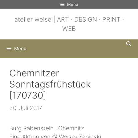
Zum
Menu
Inhalt
atelier weise | ART · DESIGN · PRINT ·
springen
WEB
Menü
Chemnitzer
Sonntagsfrühstück
[170730]
30. Juli 2017
Burg Rabenstein · Chemnitz
Eine Aktion von © Weise+Zabinski