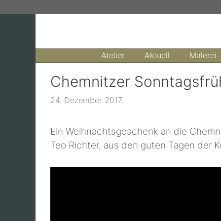
Zum
Inhalt
springen
Atelier
Aktuell
Malerei
Chemnitzer Sonntagsfrü
24. Dezember 2017
Ein Weihnachtsgeschenk an die Chemnitz
Teo Richter, aus den guten Tagen der K