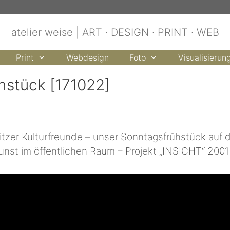
atelier weise | ART · DESIGN · PRINT · WEB
Print
Webdesign
Foto
Visualisierun
hstück [171022]
er Kulturfreunde – unser Sonntagsfrühstück auf de
unst im öffentlichen Raum – Projekt „INSICHT“ 2001