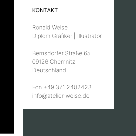
KONTAKT
Ronald Weise
Diplom Grafiker | Illustrator
Bernsdorfer Straße 65
09126 Chemnitz
Deutschland
Fon +49 371 2402423
info@atelier-weise.de