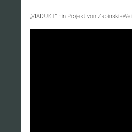
„VIADUKT“ Ein Projekt von Zabinski+We