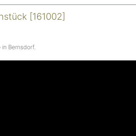
hstück [161002]
 in Bernsdorf.