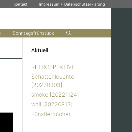
Kontakt
Impressum + Datenschutzerklärung
g
Sonntagsfrühstück
Aktuell
RETROSPEKTIVE
Schattenleuchte
[20230303]
smoke [20221124]
wall [20220813]
Künstlerbücher