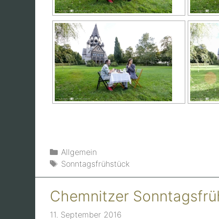
Kategorien
Allgemein
Schlagwörter
Sonntagsfrühstück
Chemnitzer Sonntagsfrüh
11. September 2016